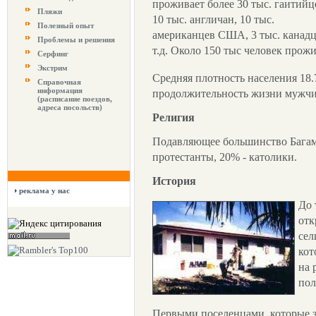
проживает более 30 тыс. гаитийц
Пляжи
10 тыс. англичан, 10 тыс.
Полезный опыт
американцев США, 3 тыс. канадцев
Проблемы и решения
т.д. Около 150 тыс человек прожи
Серфинг
Экстрим
Средняя плотность населения 18.7
Справочная
информация
продолжительность жизни мужчин 
(расписание поездов,
адреса посольств)
Религия
Подавляющее большинство Багамц
протестанты, 20% - католики.
История
реклама у нас
До 
отк
сел
кот
на 
пол
Первыми поселенцами, которые з