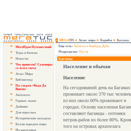
MEGA
TIS
Атлас мира
Карибы
Багамы
Еще есть:
Антигуа и Барбуда
,
Куба
МегаИдеи Путешествий
Подразделы:
Нассау
Туры и билеты
Багамы
Новости
Что привезти? Сувениры
Население и обычаи
со всего света
Атлас Мира
Население
Библиотека
По следам «Кода Да
На сегодняшний день на Багамах
Винчи»
проживает около 370 тыс человек
Автомото
из них около 60% проживают в
Горные лыжи
городах. Основу населения Багам
Дайвинг
Для взрослых
составляют багамцы - потомки
Исторические экскурсы
негров-рабов их более 80%. Кром
Кухня народов мира
того на островах архипелага
На выходные